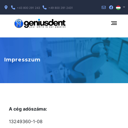
+43 800 291 243
+49 800 291 2431
Impresszum
A cég adószáma:
13249360-1-08