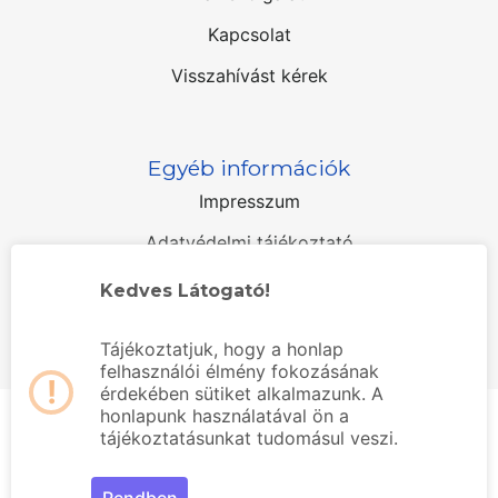
Kapcsolat
Visszahívást kérek
Egyéb információk
Impresszum
Adatvédelmi tájékoztató
Kedves Látogató!
Tájékoztatjuk, hogy a honlap
felhasználói élmény fokozásának
!
érdekében sütiket alkalmazunk. A
honlapunk használatával ön a
© 2026 Genius Dent - fogorvos, fogászat
tájékoztatásunkat tudomásul veszi.
Mosonmagyaróvár - szájsebészet - All Rights
Reserved.
Rendben