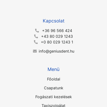
Kapcsolat
+36 96 566 424
+43 80 029 1243
+0 80 029 1243 1
info@geniusdent.hu
Menü
Főoldal
Csapatunk
Fogászati kezelések
Taxiszolgálat