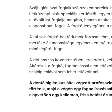
Szájhigiéniával foglalkozó szakembereink k
hétköznapi akár speciális kérdésről legyen
eltávolítást foglalja magába, hanem azokat
alaposabban fogat. A fogkő lényegében a 
A túl sok fogkő baktériumok forrása lehet, e
mértéke és mennyisége egyénenként változó
minőségétől függ.
A dohányzás következtében lerakódott, vé
Akárcsak a fogkő, fogmosással nem eltávol
szájhigiéniával sem lehet eltávolítani.
A dentálhigiénikus által végzett professz
történik, majd a végén egy fogpolírozássa
alapvetően egy kellemes, friss hatást érün