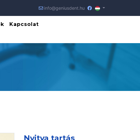
info@geniusdent.hu
ók
Kapcsolat
Nyitva tartás