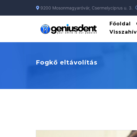
9200 Mosonmagyaróvár, Csermelyciprus u. 3.
Főoldal
Visszahív
Fogkő eltávolítás