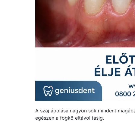
A száj ápolása nagyon sok mindent magába 
egészen a fogkő eltávolításig.