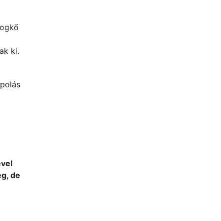
fogkő
k ki.
ápolás
ével
ég, de