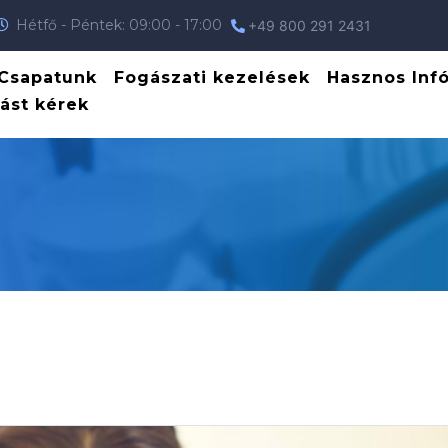
Hétfő - Péntek: 09:00 - 17:00
+49 800 291 2431
Csapatunk
Fogászati kezelések
Hasznos Inf
ást kérek