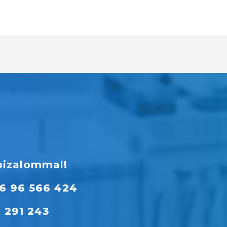
bizalommal!
6 96 566 424
 291 243