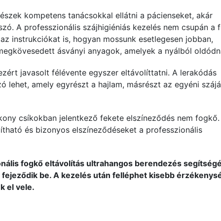
észek kompetens tanácsokkal ellátni a pácienseket, akár
 szó. A professzionális szájhigiéniás kezelés nem csupán a 
 az instrukciókat is, hogyan mossunk esetlegesen jobban,
megkövesedett ásványi anyagok, amelyek a nyálból oldódna
zért javasolt félévente egyszer eltávolíttatni. A lerakódás
 lehet, amely egyrészt a hajlam, másrészt az egyéni száj
kony csíkokban jelentkező fekete elszíneződés nem fogkő.
ítható és bizonyos elszíneződéseket a professzionális
ionális fogkő eltávolítás ultrahangos berendezés segítség
l fejeződik be. A kezelés után felléphet kisebb érzékenys
k el vele.