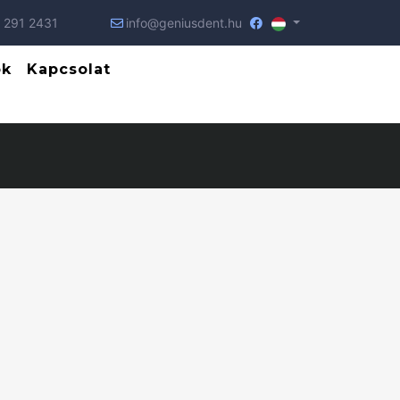
 291 2431
info@geniusdent.hu
ók
Kapcsolat