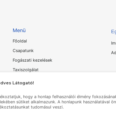
Menü
E
Főoldal
Im
Csapatunk
Ad
Fogászati kezelések
Taxiszolgálat
Kapcsolat
dves Látogató!
Visszahívást kérek
jékoztatjuk, hogy a honlap felhasználói élmény fokozásána
dekében sütiket alkalmazunk. A honlapunk használatával ön
jékoztatásunkat tudomásul veszi.