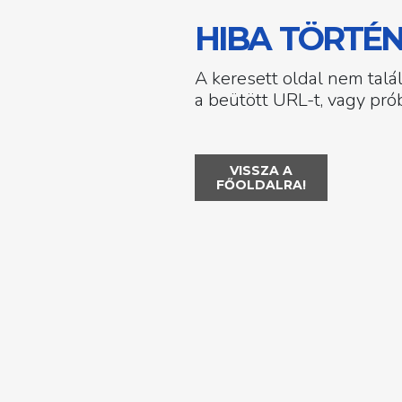
HIBA TÖRTÉN
A keresett oldal nem talá
a beütött URL-t, vagy prób
VISSZA A
FŐOLDALRA!