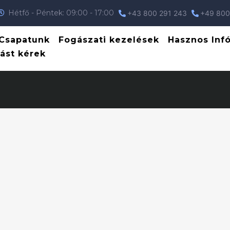
Hétfő - Péntek: 09:00 - 17:00
+43 800 291 243
+49 800
404-es Hiba
Csapatunk
Fogászati kezelések
Hasznos Inf
ást kérek