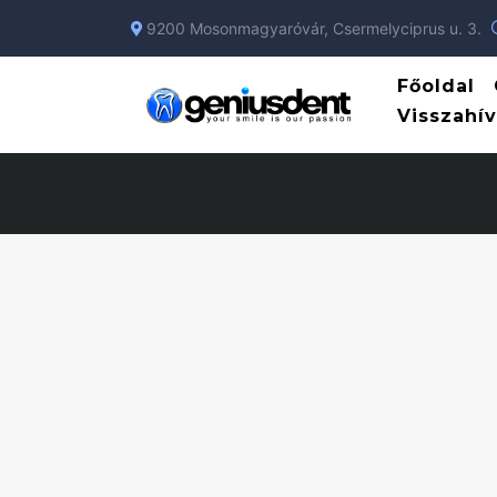
9200 Mosonmagyaróvár, Csermelyciprus u. 3.
Főoldal
Visszahív