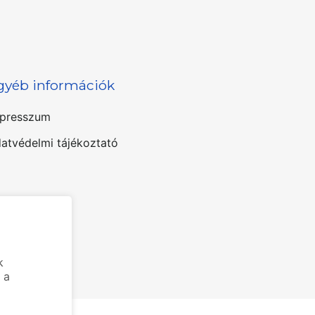
gyéb információk
presszum
atvédelmi tájékoztató
k
 a