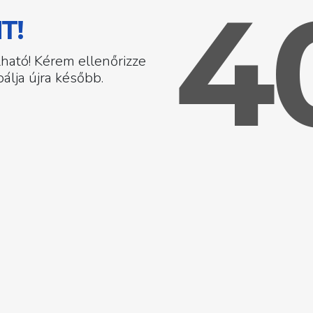
4
T!
lható! Kérem ellenőrizze
álja újra később.